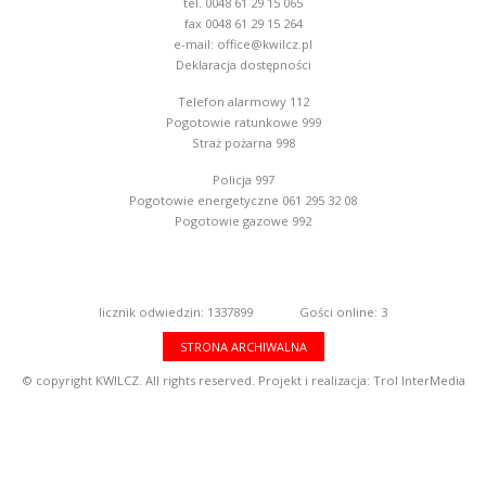
tel. 0048 61 29 15 065
fax 0048 61 29 15 264
e-mail:
office@kwilcz.pl
Deklaracja dostępności
Telefon alarmowy 112
Pogotowie ratunkowe 999
Straż pożarna 998
Policja 997
Pogotowie energetyczne 061 295 32 08
Pogotowie gazowe 992
licznik odwiedzin: 1337899
Gości online: 3
STRONA ARCHIWALNA
© copyright KWILCZ. All rights reserved. Projekt i realizacja:
Trol InterMedia