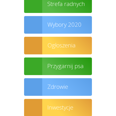
Strefa radnych
Wybory 2020
Ogłoszenia
Przygarnij psa
Zdrowie
Inwestycje