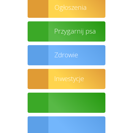
Ogłoszenia
Przygarnij psa
Zdrowie
Inwestycje
Ochrona środowiska