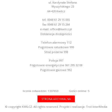
ul. Kardynała Stefana
Wyszyńskiego 23
64-420 Kwilcz
tel. 0048 61 29 15 065
fax 0048 61 29 15 264
e-mail:
office@kwilcz.pl
Deklaracja dostępności
Telefon alarmowy 112
Pogotowie ratunkowe 999
Straż pożarna 998
Policja 997
Pogotowie energetyczne 061 295 32 08
Pogotowie gazowe 992
licznik odwiedzin: 1337653
Gości online: 5
STRONA ARCHIWALNA
© copyright KWILCZ. All rights reserved. Projekt i realizacja:
Trol InterMedia