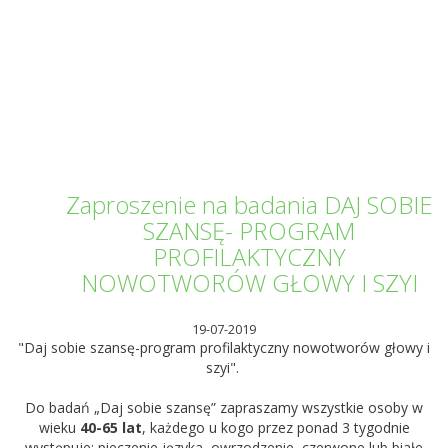
Informator Kwilecki
Zaproszenie na badania DAJ SOBIE
SZANSĘ- PROGRAM
PROFILAKTYCZNY
NOWOTWORÓW GŁOWY I SZYI
19-07-2019
"Daj sobie szansę-program profilaktyczny nowotworów głowy i
szyi".
Do badań „Daj sobie szansę” zapraszamy wszystkie osoby w
wieku
40-65 lat
, każdego u kogo przez ponad 3 tygodnie
występuje: pieczenie języka, owrzodzenie, czerwone lub białe