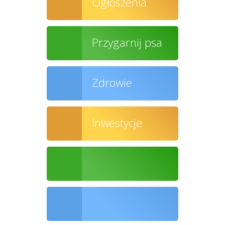
Ogłoszenia
Przygarnij psa
Zdrowie
Inwestycje
Ochrona środowiska