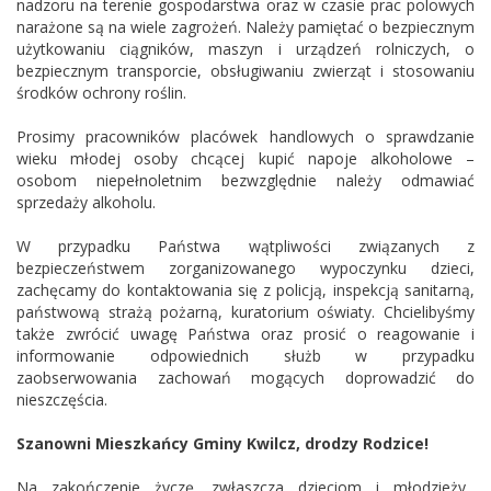
nadzoru na terenie gospodarstwa oraz w czasie prac polowych
narażone są na wiele zagrożeń. Należy pamiętać o bezpiecznym
użytkowaniu ciągników, maszyn i urządzeń rolniczych, o
bezpiecznym transporcie, obsługiwaniu zwierząt i stosowaniu
środków ochrony roślin.
Prosimy pracowników placówek handlowych o sprawdzanie
wieku młodej osoby chcącej kupić napoje alkoholowe –
osobom niepełnoletnim bezwzględnie należy odmawiać
sprzedaży alkoholu.
W przypadku Państwa wątpliwości związanych z
bezpieczeństwem zorganizowanego wypoczynku dzieci,
zachęcamy do kontaktowania się z policją, inspekcją sanitarną,
państwową strażą pożarną, kuratorium oświaty. Chcielibyśmy
także zwrócić uwagę Państwa oraz prosić o reagowanie i
informowanie odpowiednich służb w przypadku
zaobserwowania zachowań mogących doprowadzić do
nieszczęścia.
Szanowni Mieszkańcy Gminy Kwilcz, drodzy Rodzice!
Na zakończenie życzę, zwłaszcza dzieciom i młodzieży,