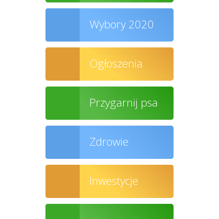
Wybory 2020
Ogłoszenia
Przygarnij psa
Zdrowie
Inwestycje