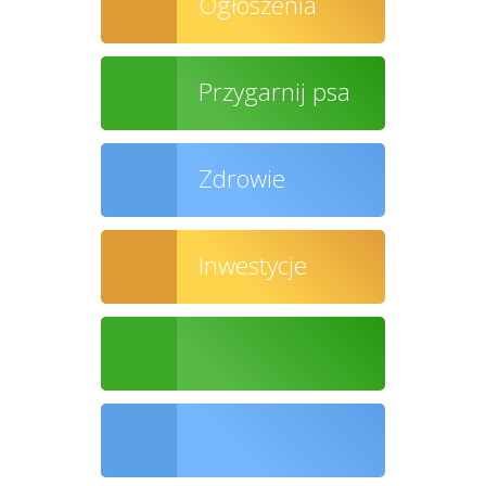
Ogłoszenia
Przygarnij psa
Zdrowie
Inwestycje
Ochrona środowiska