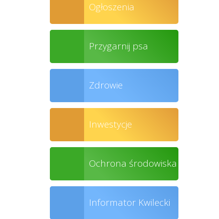
Ogłoszenia
Przygarnij psa
Zdrowie
Inwestycje
Ochrona środowiska
Informator Kwilecki