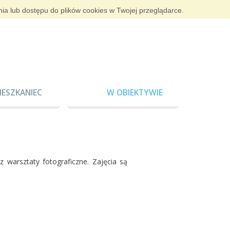
nia lub dostępu do plików cookies w Twojej przeglądarce.
IESZKANIEC
W OBIEKTYWIE
z warsztaty fotograficzne. Zajęcia są