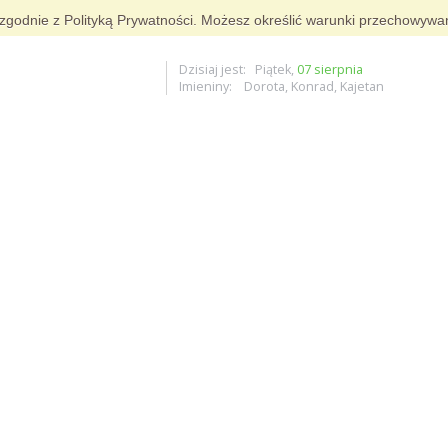
g i zgodnie z Polityką Prywatności. Możesz określić warunki przechowywa
Dzisiaj jest: Piątek,
07 sierpnia
Imieniny: Dorota, Konrad, Kajetan