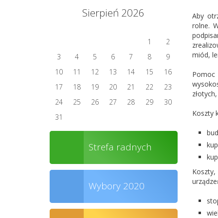
Sierpień 2026
Aby otr
rolne. 
podpisa
1
2
zrealiz
miód, le
3
4
5
6
7
8
9
10
11
12
13
14
15
16
Pomoc m
wysokoś
17
18
19
20
21
22
23
złotych,
24
25
26
27
28
29
30
Koszty k
31
bud
kup
Strefa radnych
kup
Koszty,
urządze
Wybory 2020
sto
wie