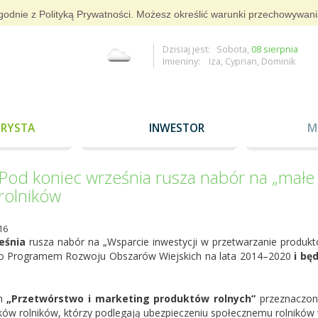
i zgodnie z Polityką Prywatności. Możesz określić warunki przechowywan
Dzisiaj jest: Sobota,
08 sierpnia
Imieniny: Iza, Cyprian, Dominik
RYSTA
INWESTOR
M
Pod koniec września rusza nabór na „małe
rolników
16
eśnia
rusza nabór na „Wsparcie inwestycji w przetwarzanie produktó
o Programem Rozwoju Obszarów Wiejskich na lata 2014–2020
i bę
am
„Przetwórstwo i marketing produktów rolnych”
przeznaczony
ów rolników, którzy podlegają ubezpieczeniu społecznemu rolników 