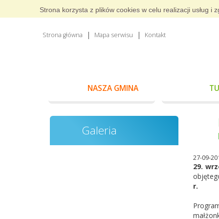
Strona korzysta z plików cookies w celu realizacji usług 
Strona główna
Mapa serwisu
Kontakt
NASZA GMINA
TU
Galeria
27-09-20
29. wrz
objęteg
r.
Progr
małżonk