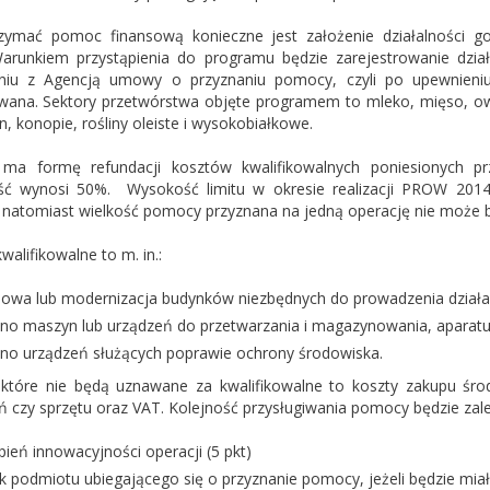
zymać pomoc finansową konieczne jest założenie działalności go
Warunkiem przystąpienia do programu będzie zarejestrowanie dział
niu z Agencją umowy o przyznaniu pomocy, czyli po upewnieniu
owana. Sektory przetwórstwa objęte programem to mleko, mięso, owo
n, konopie, rośliny oleiste i wysokobiałkowe.
a formę refundacji kosztów kwalifikowalnych poniesionych pr
ć wynosi 50%. Wysokość limitu w okresie realizacji PROW 201
 natomiast wielkość pomocy przyznana na jedną operację nie może być
walifikowalne to m. in.:
owa lub modernizacja budynków niezbędnych do prowadzenia działal
no maszyn lub urządzeń do przetwarzania i magazynowania, aparatur
no urządzeń służących poprawie ochrony środowiska.
 które nie będą uznawane za kwalifikowalne to koszty zakupu śr
ń czy sprzętu oraz VAT. Kolejność przysługiwania pomocy będzie za
pień innowacyjności operacji (5 pkt)
k podmiotu ubiegającego się o przyznanie pomocy, jeżeli będzie miał 