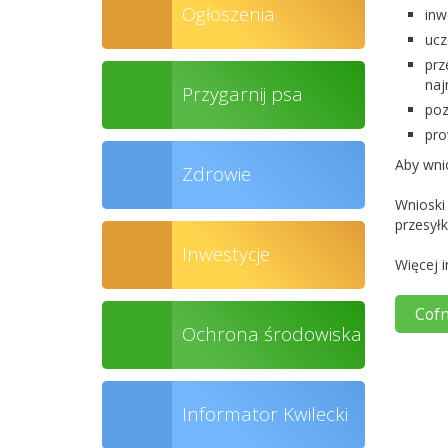
Ogłoszenia
inw
ucz
prz
naj
Przygarnij psa
poz
pro
Aby wni
Zdrowie
Wnioski
przesył
Inwestycje
Więcej i
Cofn
Ochrona środowiska
Informator Kwilecki