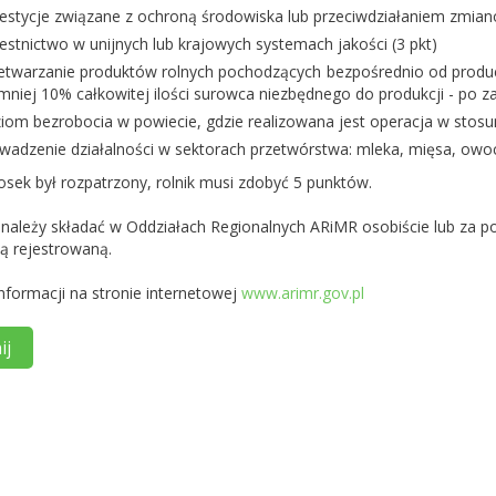
estycje związane z ochroną środowiska lub przeciwdziałaniem zmiano
estnictwo w unijnych lub krajowych systemach jakości (3 pkt)
etwarzanie produktów rolnych pochodzących bezpośrednio od produ
mniej 10% całkowitej ilości surowca niezbędnego do produkcji - po za
iom bezrobocia w powiecie, gdzie realizowana jest operacja w stosunk
wadzenie działalności w sektorach przetwórstwa: mleka, mięsa, owoc
osek był rozpatrzony, rolnik musi zdobyć 5 punktów.
 należy składać w Oddziałach Regionalnych ARiMR osobiście lub za 
ką rejestrowaną.
nformacji na stronie internetowej
www.arimr.gov.pl
ij