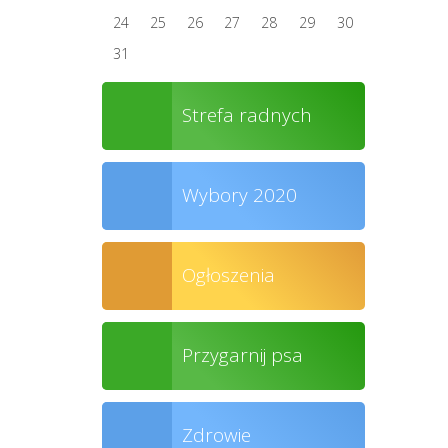
24
25
26
27
28
29
30
31
Strefa radnych
Wybory 2020
Ogłoszenia
Przygarnij psa
Zdrowie