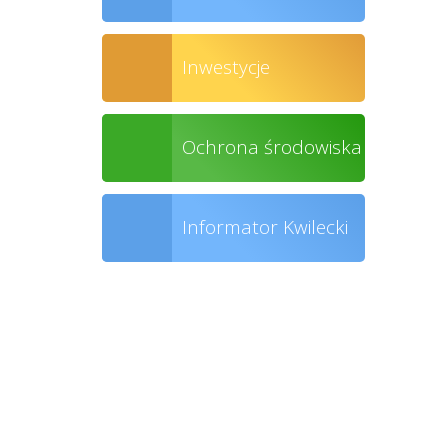
Inwestycje
Ochrona środowiska
Informator Kwilecki