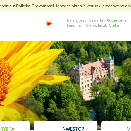
i zgodnie z Polityką Prywatności. Możesz określić warunki przechowywan
Dzisiaj jest: Czwartek,
06 sierpnia
Imieniny: Sława, Jakub, Stefan
RYSTA
INWESTOR
M