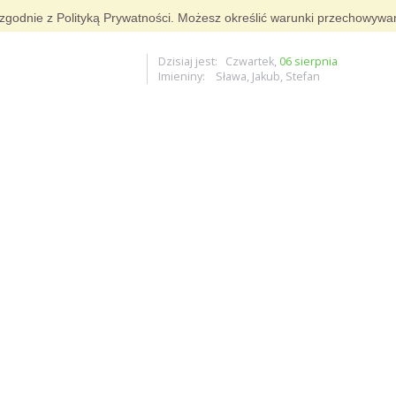
g i zgodnie z Polityką Prywatności. Możesz określić warunki przechowywa
Dzisiaj jest: Czwartek,
06 sierpnia
Imieniny: Sława, Jakub, Stefan