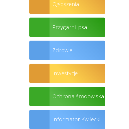
Ogłoszenia
Przygarnij psa
Zdrowie
Inwestycje
Ochrona środowiska
Informator Kwilecki