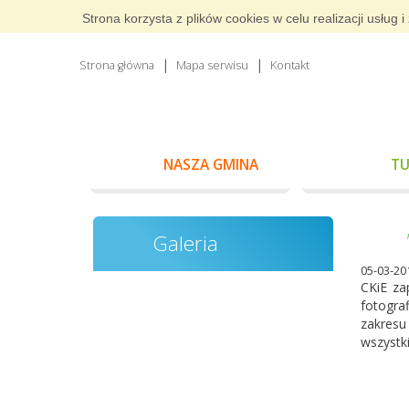
Strona korzysta z plików cookies w celu realizacji usłu
Strona główna
Mapa serwisu
Kontakt
NASZA GMINA
TU
Galeria
05-03-20
CKiE za
fotogra
zakresu
wszystki