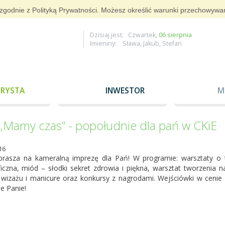
g i zgodnie z Polityką Prywatności. Możesz określić warunki przechowywa
Dzisiaj jest: Czwartek,
06 sierpnia
Imieniny: Sława, Jakub, Stefan
RYSTA
INWESTOR
M
„Mamy czas” - popołudnie dla pań w CKiE
16
prasza na kameralną imprezę dla Pań! W programie: warsztaty o 
ficzna, miód – słodki sekret zdrowia i piękna, warsztat tworzenia 
 wizażu i manicure oraz konkursy z nagrodami. Wejściówki w cenie
e Panie!