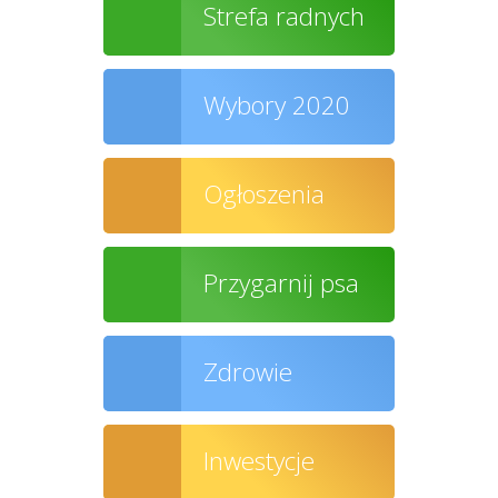
Strefa radnych
Wybory 2020
Ogłoszenia
Przygarnij psa
Zdrowie
Inwestycje