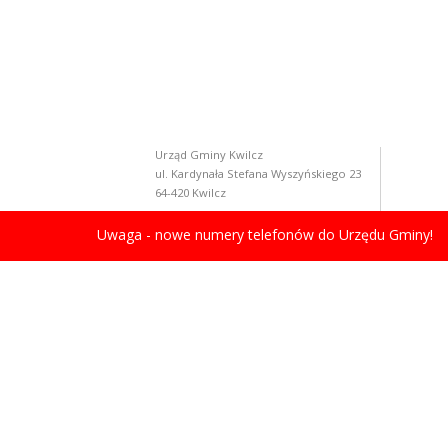
Urząd Gminy Kwilcz
ul. Kardynała Stefana Wyszyńskiego 23
64-420 Kwilcz
Uwaga - nowe numery telefonów do Urzędu Gminy!
Ulgi dla przedsiębiorców w czasie epidemii
Sp
licznik odwiedzin: 1337645
Gości online: 2
STRONA ARCHIWALNA