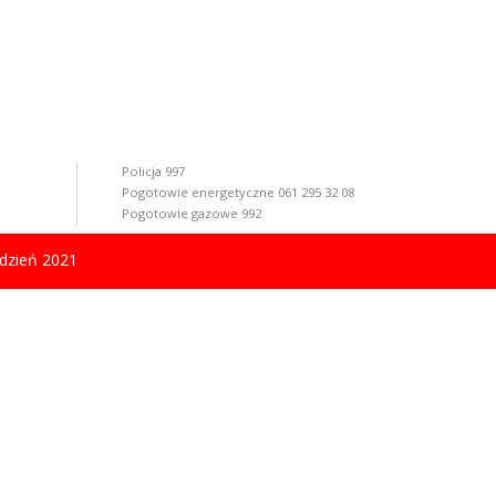
Policja 997
Pogotowie energetyczne 061 295 32 08
Pogotowie gazowe 992
dzień 2021
KWILCZ. All rights reserved. Projekt i realizacja:
Trol InterMedia