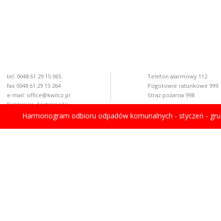
tel. 0048 61 29 15 065
Telefon alarmowy 112
fax 0048 61 29 15 264
Pogotowie ratunkowe 999
e-mail:
office@kwilcz.pl
Straż pożarna 998
Deklaracja dostępności
Harmonogram odbioru odpadów komunalnych - styczeń - gru
rawdź aktualny stan powietrza
© copyright 