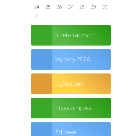
24
25
26
27
28
29
30
31
Strefa radnych
Wybory 2020
Ogłoszenia
Przygarnij psa
Zdrowie