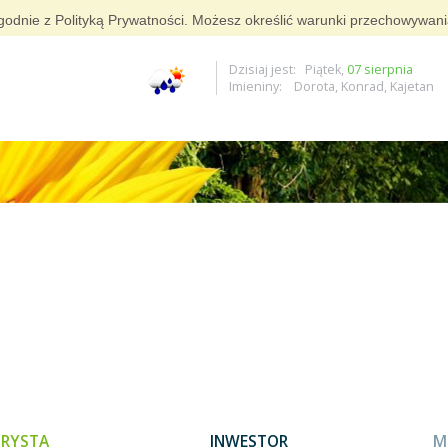
i zgodnie z Polityką Prywatności. Możesz określić warunki przechowywan
Dzisiaj jest: Piątek,
07 sierpnia
Imieniny: Dorota, Konrad, Kajetan
RYSTA
INWESTOR
M