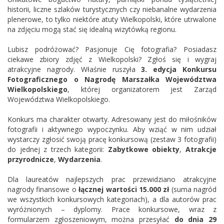
historii, liczne szlaków turystycznych czy niebanalne wydarzenia
plenerowe, to tylko niektóre atuty Wielkopolski, które utrwalone
na zdjęciu mogą stać się idealną wizytówką regionu.
Lubisz podróżować? Pasjonuje Cię fotografia? Posiadasz
ciekawe zbiory zdjęć z Wielkopolski? Zgłoś się i wygraj
atrakcyjne nagrody. Właśnie ruszyła
3. edycja Konkursu
Fotograficznego o Nagrodę Marszałka Województwa
Wielkopolskiego
, której organizatorem jest Zarząd
Województwa Wielkopolskiego.
Konkurs ma charakter otwarty. Adresowany jest do miłośników
fotografii i aktywnego wypoczynku. Aby wziąć w nim udział
wystarczy zgłosić swoją pracę konkursową (zestaw 3 fotografii)
do jednej z trzech kategorii:
Zabytkowe obiekty
,
Atrakcje
przyrodnicze
,
Wydarzenia
.
Dla laureatów najlepszych prac przewidziano atrakcyjne
nagrody finansowe o
łącznej wartości 15.000 zł
(suma nagród
we wszystkich konkursowych kategoriach), a dla autorów prac
wyróżnionych – dyplomy. Prace konkursowe, wraz z
formularzem zgłoszeniowym, można przesyłać
do dnia 29