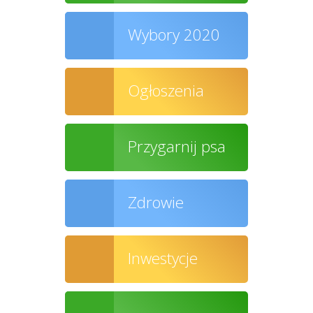
Wybory 2020
Ogłoszenia
Przygarnij psa
Zdrowie
Inwestycje