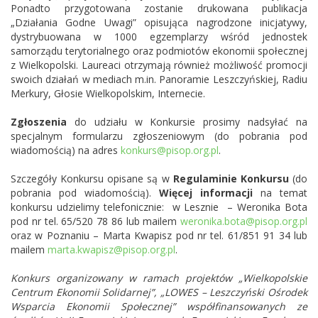
Ponadto przygotowana zostanie drukowana publikacja
„Działania Godne Uwagi” opisująca nagrodzone inicjatywy,
dystrybuowana w 1000 egzemplarzy wśród jednostek
samorządu terytorialnego oraz podmiotów ekonomii społecznej
z Wielkopolski. Laureaci otrzymają również możliwość promocji
swoich działań w mediach m.in. Panoramie Leszczyńskiej, Radiu
Merkury, Głosie Wielkopolskim, Internecie.
Zgłoszenia
do udziału w Konkursie
prosimy nadsyłać na
specjalnym formularzu zgłoszeniowym (do pobrania pod
wiadomością) na adres
konkurs@pisop.org.pl
.
Szczegóły Konkursu opisane są w
Regulaminie Konkursu
(do
pobrania pod wiadomością).
Więcej informacji
na temat
konkursu udzielimy telefonicznie: w Lesznie – Weronika Bota
pod nr tel. 65/520 78 86 lub mailem
weronika.bota@pisop.org.pl
oraz w Poznaniu – Marta Kwapisz pod nr tel. 61/851 91 34 lub
mailem
marta.kwapisz@pisop.org.pl
.
Konkurs organizowany w ramach projektów „Wielkopolskie
Centrum Ekonomii Solidarnej”, „LOWES – Leszczyński Ośrodek
Wsparcia Ekonomii Społecznej” współfinansowanych ze