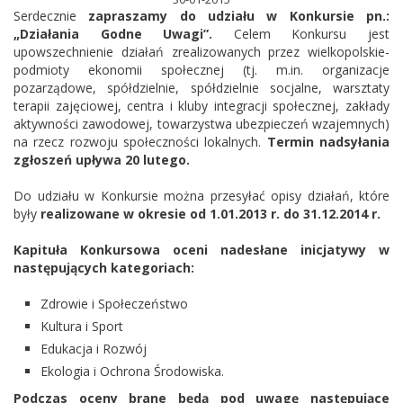
Serdecznie
zapraszamy do udziału w Konkursie pn.:
„Działania Godne Uwagi”.
Celem Konkursu jest
upowszechnienie działań zrealizowanych przez wielkopolskie­­
podmioty ekonomii społecznej (tj. m.in. organizacje
pozarządowe, spółdzielnie,
spółdzielnie socjalne
, warsztaty
terapii zajęciowej, centra i kluby integracji społecznej, zakłady
aktywności zawodowej, towarzystwa ubezpieczeń wzajemnych)
na rzecz rozwoju społeczności lokalnych.
Termin nadsyłania
zgłoszeń upływa 20 lutego.
Do udziału w Konkursie można przesyłać opisy działań, które
były
realizowane w okresie od 1.01.2013 r. do 31.12.2014 r.
Kapituła Konkursowa oceni nadesłane inicjatywy w
następujących kategoriach:
Zdrowie i Społeczeństwo
Kultura i Sport
Edukacja i Rozwój
Ekologia i Ochrona Środowiska.
Podczas oceny brane będą pod uwagę następujące