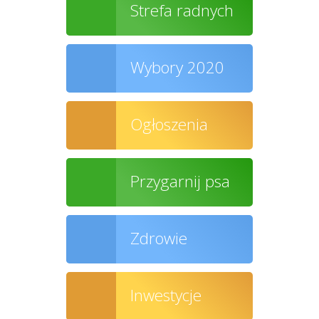
Strefa radnych
Wybory 2020
Ogłoszenia
Przygarnij psa
Zdrowie
Inwestycje