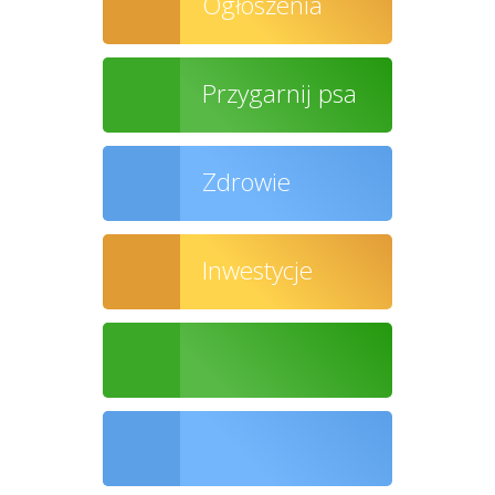
Ogłoszenia
Przygarnij psa
Zdrowie
Inwestycje
Ochrona środowiska