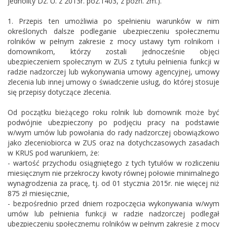
jednolity Dz. U. z 2013r. poz.1403, z późn. zm.).
1. Przepis ten umożliwia po spełnieniu warunków w nim
określonych dalsze podleganie ubezpieczeniu społecznemu
rolników w pełnym zakresie z mocy ustawy tym rolnikom i
domownikom, którzy zostali jednocześnie objęci
ubezpieczeniem społecznym w ZUS z tytułu pełnienia funkcji w
radzie nadzorczej lub wykonywania umowy agencyjnej, umowy
zlecenia lub innej umowy o świadczenie usług, do której stosuje
się przepisy dotyczące zlecenia.
Od początku bieżącego roku rolnik lub domownik może być
podwójnie ubezpieczony po podjęciu pracy na podstawie
w/wym umów lub powołania do rady nadzorczej obowiązkowo
jako zleceniobiorca w ZUS oraz na dotychczasowych zasadach
w KRUS pod warunkiem, że:
- wartość przychodu osiągniętego z tych tytułów w rozliczeniu
miesięcznym nie przekroczy kwoty równej połowie minimalnego
wynagrodzenia za pracę, tj. od 01 stycznia 2015r. nie więcej niż
875 zł miesięcznie,
- bezpośrednio przed dniem rozpoczęcia wykonywania w/wym
umów lub pełnienia funkcji w radzie nadzorczej podlegał
ubezpieczeniu społecznemu rolników w pełnym zakresie z mocy