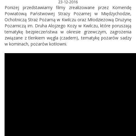
23-12-2016
Poniżej przedstawiamy filmy zrealizowane przez Komendę
Powiatową Państwowej Straży Pożarnej w Międzychodzie,
Ochotniczą Straż Pożarną w Kwilczu oraz Młodzieżową Drużynę
Pożarniczą im. Druha Alojzego Kozy w Kwilczu, które poruszają
tematykę bezpieczeństwa w okresie grzewczym, zagrożenia
związane z tlenkiem węgla (czadem), tematykę pożarów sadzy
w kominach, pożarów kotłowni.