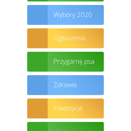
Wybory 2020
Ogłoszenia
Przygarnij psa
Zdrowie
Inwestycje