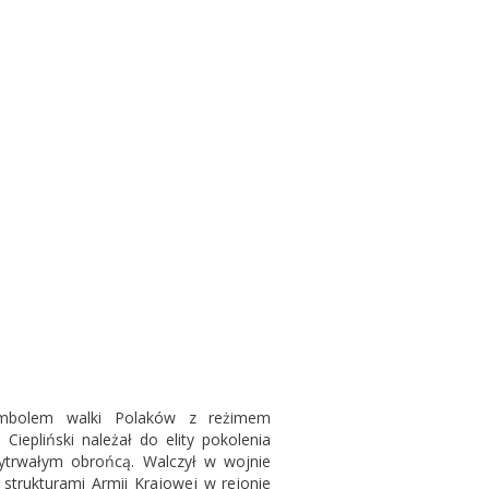
 symbolem walki Polaków z reżimem
iepliński należał do elity pokolenia
wytrwałym obrońcą. Walczył w wojnie
 strukturami Armii Krajowej w rejonie