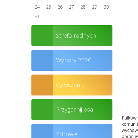
24
25
26
27
28
29
30
31
Strefa radnych
Wybory 2020
Ogłoszenia
Przygarnij psa
Pułkow
komunis
wychowa
Zdrowie
obronne