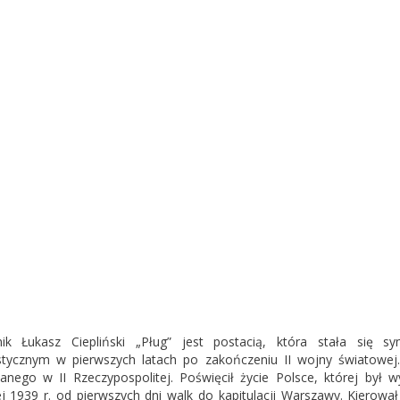
nik Łukasz Ciepliński „Pług” jest postacią, która stała się
tycznym w pierwszych latach po zakończeniu II wojny światowej. C
nego w II Rzeczypospolitej. Poświęcił życie Polsce, której był 
j 1939 r. od pierwszych dni walk do kapitulacji Warszawy. Kierował