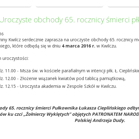
Uroczyste obchody 65. rocznicy śmierci płk
16
iny Kwilcz serdecznie zaprasza na uroczyste obchody 65. rocznicy mę
kiego, które odbędą się w dniu
4 marca 2016 r.
w Kwilczu.
 uroczystości:
z. 11.00 - Msza św. w kościele parafialnym w intencji płk. Ł. Ciepliński
z. 12.00 - Złożenie wiązanek kwiatów pod tablicą pamiątkową,
z. 12.15 - Uroczysta akademia w Zespole Szkół w Kwilczu.
dy 65. rocznicy śmierci Pułkownika Łukasza Cieplińskiego odby
ów ku czci „Żołnierzy Wyklętych” objętych PATRONATEM NAROD
Polskiej Andrzeja Dudy.