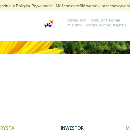
i zgodnie z Polityką Prywatności. Możesz określić warunki przechowywan
Dzisiaj jest: Piątek,
07 sierpnia
Imieniny: Dorota, Konrad, Kajetan
RYSTA
INWESTOR
M