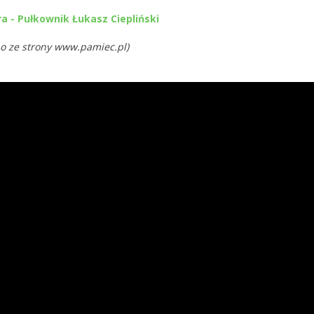
a - Pułkownik Łukasz Ciepliński
o ze strony www.pamiec.pl)