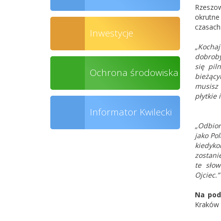
Rzeszow
okrutne
czasach
Inwestycje
„Kochaj
dobroby
się pil
Ochrona środowiska
bieżący
musisz 
płytkie 
Informator Kwilecki
„Odbior
jako Pol
kiedyko
zostani
te słow
Ojciec.
Na pod
Kraków 