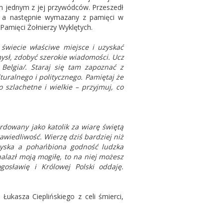
em jednym z jej przywódców. Przeszedł
, a następnie wymazany z pamięci w
Pamięci Żołnierzy Wyklętych.
świecie właściwe miejsce i uzyskać
mysł, zdobyć szerokie wiadomości. Ucz
 Belgia/. Staraj się tam zapoznać z
uralnego i politycznego. Pamiętaj że
szlachetne i wielkie – przyjmuj, co
ordowany jako katolik za wiarę świętą
rawiedliwość. Wierzę dziś bardziej niż
dzyska a pohańbiona godność ludzka
alazł moją mogiłę, to na niej możesz
gosławię i Królowej Polski oddaję.
Łukasza Cieplińskiego z celi śmierci,