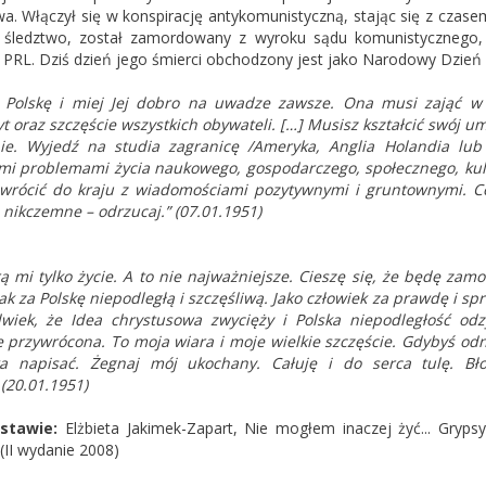
a. Włączył się w konspirację antykomunistyczną, stając się z czas
 śledztwo, został zamordowany z wyroku sądu komunistycznego
 PRL. Dziś dzień jego śmierci obchodzony jest jako Narodowy Dzień 
 Polskę i miej Jej dobro na uwadze zawsze. Ona musi zająć w 
t oraz szczęście wszystkich obywateli. […] Musisz kształcić swój u
nie. Wyjedź na studia zagranicę /Ameryka, Anglia Holandia lub
mi problemami życia naukowego, gospodarczego, społecznego, kult
wrócić do kraju z wiadomościami pozytywnymi i gruntownymi. Co 
i nikczemne – odrzucaj.”
(07.01.1951)
ą mi tylko życie. A to nie najważniejsze. Cieszę się, że będę zam
ak za Polskę niepodległą i szczęśliwą. Jako człowiek za prawdę i sp
lwiek, że Idea chrystusowa zwycięży i Polska niepodległość o
e przywrócona. To moja wiara i moje wielkie szczęście. Gdybyś odn
a napisać. Żegnaj mój ukochany. Całuję i do serca tulę. Bło
”
(20.01.1951)
stawie:
Elżbieta Jakimek-Zapart, Nie mogłem inaczej żyć... Grypsy 
(II wydanie 2008)