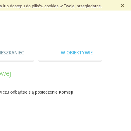
ia lub dostępu do plików cookies w Twojej przeglądarce.
IESZKANIEC
W OBIEKTYWIE
owej
ilczu odbędzie się posiedzenie Komisji