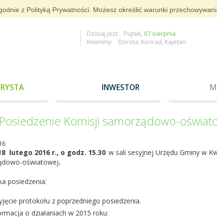
i zgodnie z Polityką Prywatności. Możesz określić warunki przechowywan
Dzisiaj jest: Piątek,
07 sierpnia
Imieniny: Dorota, Konrad, Kajetan
RYSTA
INWESTOR
M
Posiedzenie Komisji samorządowo-oświat
16
18 lutego 2016 r., o godz. 15.30
w sali sesyjnej Urzędu Gminy w Kw
ądowo-oświatowej
.
a posiedzenia:
yjęcie protokołu z poprzedniego posiedzenia.
ormacja o działaniach w 2015 roku: