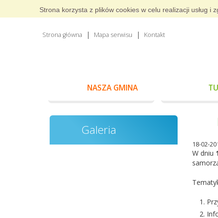
Strona korzysta z plików cookies w celu realizacji usług 
Strona główna
Mapa serwisu
Kontakt
NASZA GMINA
TU
Galeria
18-02-20
W dniu
samorz
Tematyk
Prz
Inf