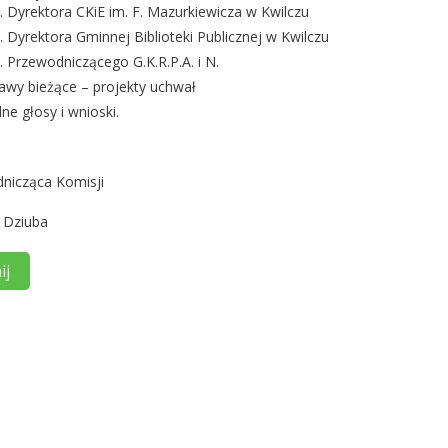
Dyrektora CKiE im. F. Mazurkiewicza w Kwilczu
Dyrektora Gminnej Biblioteki Publicznej w Kwilczu
Przewodniczącego G.K.R.P.A. i N.
awy bieżące – projekty uchwał
ne głosy i wnioski.
nicząca Komisji
a Dziuba
ij