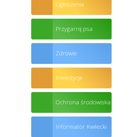
Ogłoszenia
Przygarnij psa
Zdrowie
Inwestycje
Ochrona środowiska
Informator Kwilecki