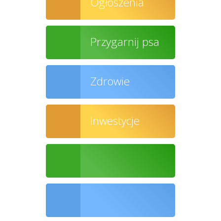
Ogłoszenia
Przygarnij psa
Zdrowie
Inwestycje
Ochrona środowiska