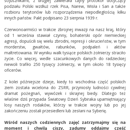
sojusznikami, z drugiej zawierała tajny protokół dotyczący
podziału Polski wzdłuż rzek Pisa, Narew, Wisła i San a także
rozbioru terytoriów lub rozporządzenia niepodległością kilku
innych państw. Pakt podpisano 23 sierpnia 1939 r.
Czerwonoarmiści w trakcie zbrojnej inwazji na nasz kraj, który
od 1 września stawiał czynny, bohaterski opór niemieckiej
agresji, dopuścili się wielu zbrodni, represji i okrucieństw, w tym
morderstw, gwałtów, rabunków, podpaleń i aktów
maltretowania. W wyniku walk tysiące polskich żołnierzy straciło
życie. Co więcej, wedle szacunkowych danych do radzieckiej
niewoli trafiło 250 tysięcy żołnierzy, w tym około 18 tysięcy
oficerów.
Z kolei późniejsze dzieje, kiedy to wschodnia część polskich
ziem została wcielona do ZSRR, przyniosły ludności cywilnej
dramat pożegnań, wywózek i skrajnej biedy. Dlatego też
właśnie dziś przypada Światowy Dzień Sybiraka upamiętniający
losy naszych rodaków, którzy w trakcie wojny lub po jej
zakończeniu zostali przesiedleni lub zesłani na Syberię.
Wśród naszych codziennych zajęć zatrzymajmy się na
moment i chwilą ciszy, zadumy oddajmy cześć