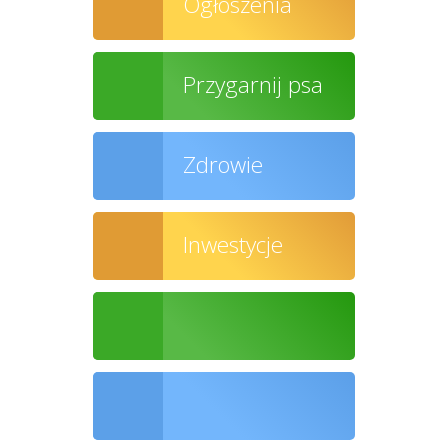
Ogłoszenia
Przygarnij psa
Zdrowie
Inwestycje
Ochrona środowiska