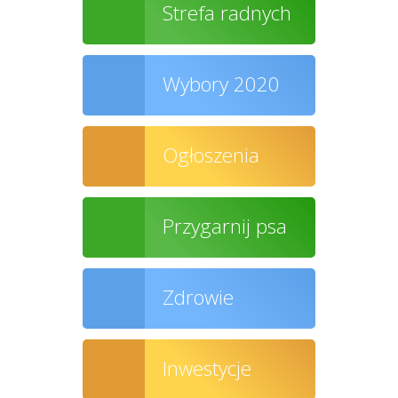
Strefa radnych
Wybory 2020
Ogłoszenia
Przygarnij psa
Zdrowie
Inwestycje