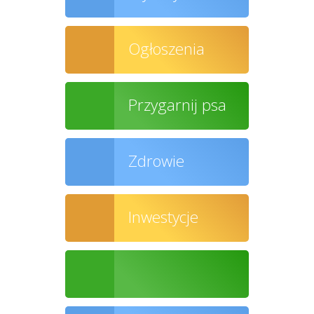
Ogłoszenia
Przygarnij psa
Zdrowie
Inwestycje