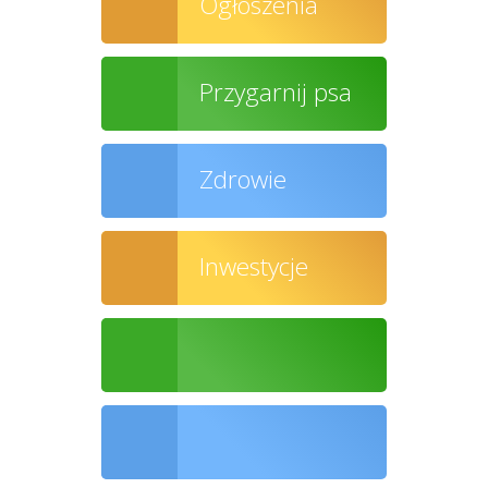
Ogłoszenia
Przygarnij psa
Zdrowie
Inwestycje
Ochrona środowiska