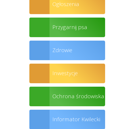
Ogłoszenia
Przygarnij psa
Zdrowie
Inwestycje
Ochrona środowiska
Informator Kwilecki