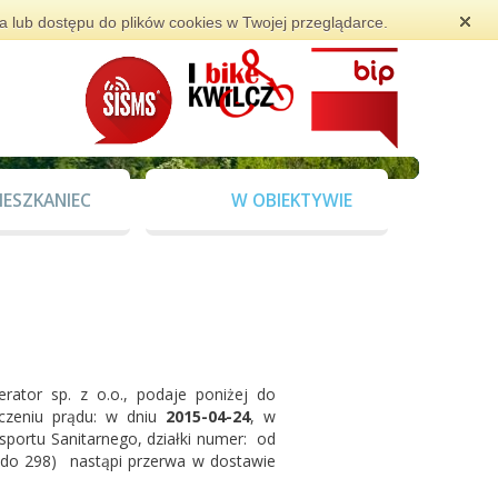
ia lub dostępu do plików cookies w Twojej przeglądarce.
IESZKANIEC
W OBIEKTYWIE
ator sp. z o.o., podaje poniżej do
czeniu prądu: w dniu
2015-04-24
, w
portu Sanitarnego, działki numer: od
 do 298) nastąpi przerwa w dostawie