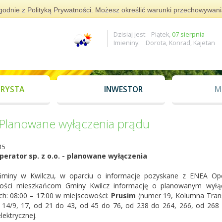
i zgodnie z Polityką Prywatności. Możesz określić warunki przechowywan
Dzisiaj jest: Piątek,
07 sierpnia
Imieniny: Dorota, Konrad, Kajetan
RYSTA
INWESTOR
M
Planowane wyłączenia prądu
15
erator sp. z o.o. - planowane wyłączenia
miny w Kwilczu, w oparciu o informacje pozyskane z ENEA Oper
ości mieszkańcom Gminy Kwilcz informację o planowanym wyłą
ch: 08:00 – 17:00 w miejscowości:
Prusim
(numer 19, Kolumna Trans
 14/9, 17, od 21 do 43, od 45 do 76, od 238 do 264, 266, od 268
elektrycznej.