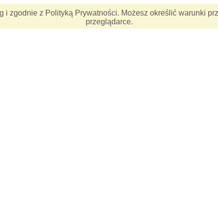
ług i zgodnie z Polityką Prywatności. Możesz określić warunki
przeglądarce.