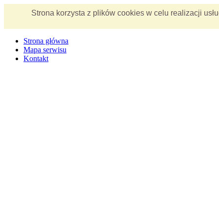
Strona korzysta z plików cookies w celu realizacji us
Strona główna
Mapa serwisu
Kontakt
Dzisiaj jest: Piątek,
07 sierpnia
Imieniny: Dorota, Konrad, Kajetan