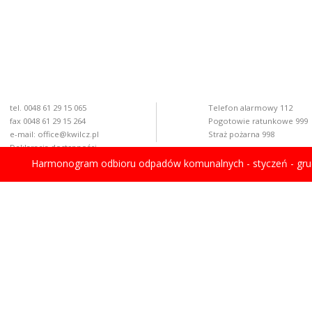
tel. 0048 61 29 15 065
Telefon alarmowy 112
fax 0048 61 29 15 264
Pogotowie ratunkowe 999
e-mail:
office@kwilcz.pl
Straż pożarna 998
Deklaracja dostępności
Harmonogram odbioru odpadów komunalnych - styczeń - gru
rawdź aktualny stan powietrza
© copyright 