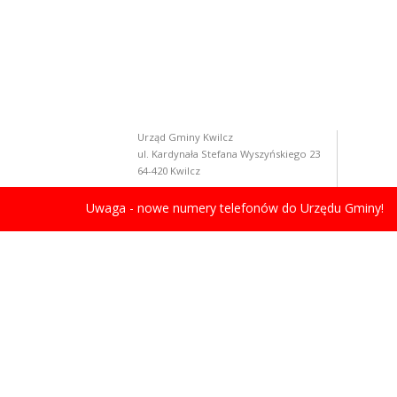
Urząd Gminy Kwilcz
ul. Kardynała Stefana Wyszyńskiego 23
64-420 Kwilcz
Uwaga - nowe numery telefonów do Urzędu Gminy!
Ulgi dla przedsiębiorców w czasie epidemii
Sp
licznik odwiedzin: 1337581
Gości online: 2
STRONA ARCHIWALNA