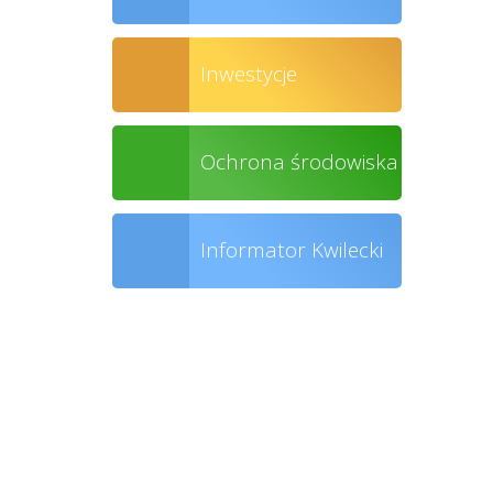
Inwestycje
Ochrona środowiska
Informator Kwilecki