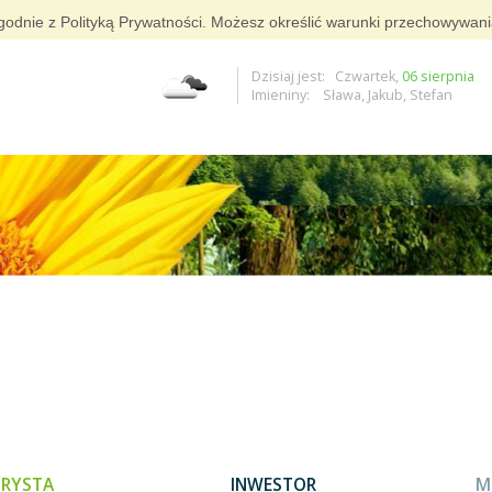
i zgodnie z Polityką Prywatności. Możesz określić warunki przechowywan
Dzisiaj jest: Czwartek,
06 sierpnia
Imieniny: Sława, Jakub, Stefan
RYSTA
INWESTOR
M