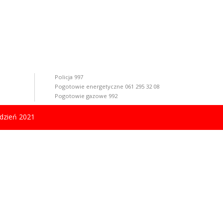
Policja 997
Pogotowie energetyczne 061 295 32 08
Pogotowie gazowe 992
dzień 2021
KWILCZ. All rights reserved. Projekt i realizacja:
Trol InterMedia