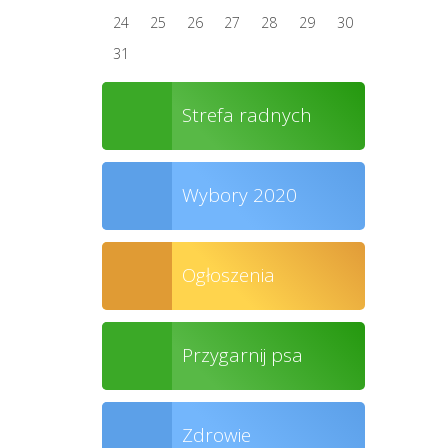
24
25
26
27
28
29
30
31
Strefa radnych
Wybory 2020
Ogłoszenia
Przygarnij psa
Zdrowie