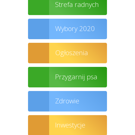
Strefa radnych
Wybory 2020
Ogłoszenia
Przygarnij psa
Zdrowie
Inwestycje