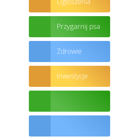
Ogłoszenia
Przygarnij psa
Zdrowie
Inwestycje
Ochrona środowiska