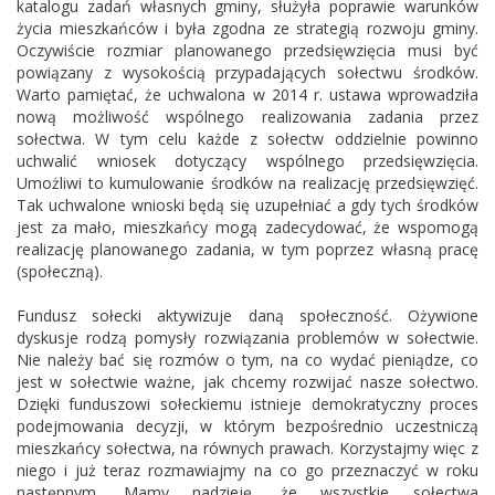
katalogu zadań własnych gminy, służyła poprawie warunków
życia mieszkańców i była zgodna ze strategią rozwoju gminy.
Oczywiście rozmiar planowanego przedsięwzięcia musi być
powiązany z wysokością przypadających sołectwu środków.
Warto pamiętać, że uchwalona w 2014 r. ustawa wprowadziła
nową możliwość wspólnego realizowania zadania przez
sołectwa. W tym celu każde z sołectw oddzielnie powinno
uchwalić wniosek dotyczący wspólnego przedsięwzięcia.
Umożliwi to kumulowanie środków na realizację przedsięwzięć.
Tak uchwalone wnioski będą się uzupełniać a gdy tych środków
jest za mało, mieszkańcy mogą zadecydować, że wspomogą
realizację planowanego zadania, w tym poprzez własną pracę
(społeczną).
Fundusz sołecki aktywizuje daną społeczność. Ożywione
dyskusje rodzą pomysły rozwiązania problemów w sołectwie.
Nie należy bać się rozmów o tym, na co wydać pieniądze, co
jest w sołectwie ważne, jak chcemy rozwijać nasze sołectwo.
Dzięki funduszowi sołeckiemu istnieje demokratyczny proces
podejmowania decyzji, w którym bezpośrednio uczestniczą
mieszkańcy sołectwa, na równych prawach. Korzystajmy więc z
niego i już teraz rozmawiajmy na co go przeznaczyć w roku
następnym. Mamy nadzieję, że wszystkie sołectwa