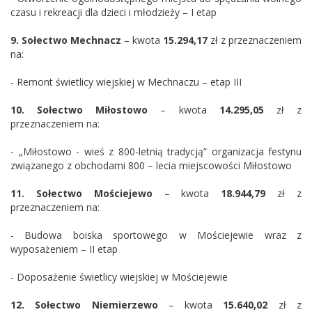
czasu i rekreacji dla dzieci i młodzieży – I etap
9.
Sołectwo
Mechnacz
– kwota
15.294,17
zł z przeznaczeniem
na:
- Remont świetlicy wiejskiej w Mechnaczu – etap III
10.
Sołectwo
Miłostowo
– kwota
14.295,05
zł z
przeznaczeniem na:
- „Miłostowo - wieś z 800-letnią tradycją” organizacja festynu
związanego z obchodami 800 – lecia miejscowości Miłostowo
11.
Sołectwo
Mościejewo
– kwota
18.944,79
zł z
przeznaczeniem na:
- Budowa boiska sportowego w Mościejewie wraz z
wyposażeniem – II etap
- Doposażenie świetlicy wiejskiej w Mościejewie
12.
Sołectwo
Niemierzewo
– kwota
15.640,02
zł z