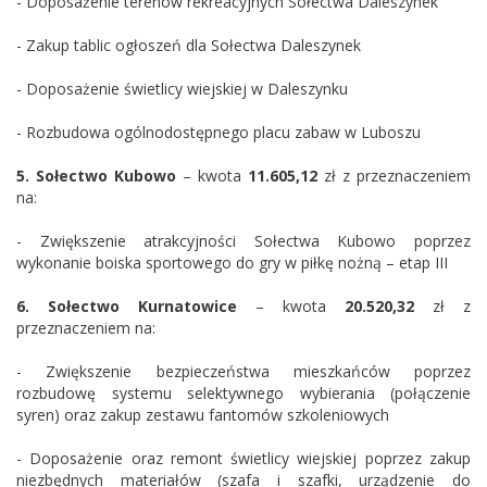
- Doposażenie terenów rekreacyjnych Sołectwa Daleszynek
- Zakup tablic ogłoszeń dla Sołectwa Daleszynek
- Doposażenie świetlicy wiejskiej w Daleszynku
- Rozbudowa ogólnodostępnego placu zabaw w Luboszu
5.
Sołectwo
Kubowo
– kwota
11.605,12
zł z przeznaczeniem
na:
- Zwiększenie atrakcyjności Sołectwa Kubowo poprzez
wykonanie boiska sportowego do gry w piłkę nożną – etap III
6.
Sołectwo
Kurnatowice
– kwota
20.520,32
zł z
przeznaczeniem na:
- Zwiększenie bezpieczeństwa mieszkańców poprzez
rozbudowę systemu selektywnego wybierania (połączenie
syren) oraz zakup zestawu fantomów szkoleniowych
- Doposażenie oraz remont świetlicy wiejskiej poprzez zakup
niezbędnych materiałów (szafa i szafki, urządzenie do