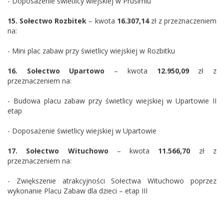
- Doposażenie świetlicy wiejskiej w Prusimiu
15.
Sołectwo
Rozbitek
– kwota
16.307,14
zł z przeznaczeniem
na:
- Mini plac zabaw przy świetlicy wiejskiej w Rozbitku
16.
Sołectwo
Upartowo
– kwota
12.950,09
zł z
przeznaczeniem na:
- Budowa placu zabaw przy świetlicy wiejskiej w Upartowie II
etap
- Doposażenie świetlicy wiejskiej w Upartowie
17.
Sołectwo
Wituchowo
– kwota
11.566,70
zł z
przeznaczeniem na:
- Zwiększenie atrakcyjności Sołectwa Wituchowo poprzez
wykonanie Placu Zabaw dla dzieci – etap III