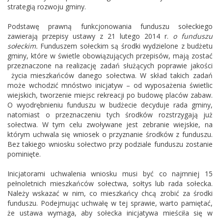
strategią rozwoju gminy.
Podstawę prawną funkcjonowania funduszu sołeckiego
zawierają przepisy ustawy z 21 lutego 2014 r.
o funduszu
sołeckim.
Funduszem sołeckim są środki wydzielone z budżetu
gminy, które w świetle obowiązujących przepisów, mają zostać
przeznaczone na realizację zadań służących poprawie jakości
życia mieszkańców danego sołectwa. W skład takich zadań
może wchodzić mnóstwo inicjatyw – od wyposażenia świetlic
wiejskich, tworzenie miejsc rekreacji po budowę placów zabaw.
O wyodrębnieniu funduszu w budżecie decyduje rada gminy,
natomiast o przeznaczeniu tych środków rozstrzygają już
sołectwa. W tym celu zwoływane jest zebranie wiejskie, na
którym uchwala się wniosek o przyznanie środków z funduszu.
Bez takiego wniosku sołectwo przy podziale funduszu zostanie
pominięte.
Inicjatorami uchwalenia wniosku musi być co najmniej 15
pełnoletnich mieszkańców sołectwa, sołtys lub rada sołecka.
Należy wskazać w nim, co mieszkańcy chcą zrobić za środki
funduszu. Podejmując uchwałę w tej sprawie, warto pamiętać,
że ustawa wymaga, aby sołecka inicjatywa mieściła się w