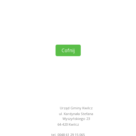
Cofnij
Urząd Gminy Kwilcz
ul. Kardynała Stefana
Wyszyńskiego 23
64-420 Kwilcz
tel. 0048 61 29 15 065