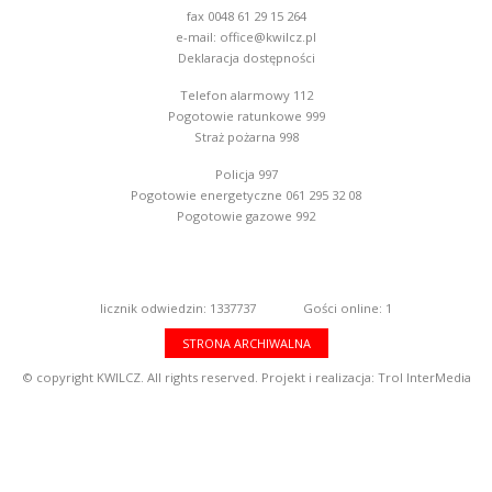
fax 0048 61 29 15 264
e-mail:
office@kwilcz.pl
Deklaracja dostępności
Telefon alarmowy 112
Pogotowie ratunkowe 999
Straż pożarna 998
Policja 997
Pogotowie energetyczne 061 295 32 08
Pogotowie gazowe 992
licznik odwiedzin: 1337737
Gości online: 1
STRONA ARCHIWALNA
© copyright KWILCZ. All rights reserved. Projekt i realizacja:
Trol InterMedia