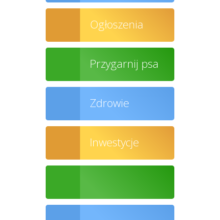
Ogłoszenia
Przygarnij psa
Zdrowie
Inwestycje
Ochrona środowiska