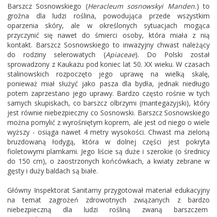
Barszcz Sosnowskiego (
Heracleum sosnowskyi Manden.
) to
groźna dla ludzi roślina, powodująca przede wszystkim
oparzenia skóry, ale w określonych sytuacjach mogąca
przyczynić się nawet do śmierci osoby, która miała z nią
kontakt. Barszcz Sosnowskiego to inwazyjny chwast należący
do rodziny selerowatych (
Apiaceae
). Do Polski został
sprowadzony z Kaukazu pod koniec lat 50. XX wieku. W czasach
stalinowskich rozpoczęto jego uprawę na wielką skalę,
ponieważ miał służyć jako pasza dla bydła, jednak niedługo
potem zaprzestano jego uprawy. Bardzo często rośnie w tych
samych skupiskach, co barszcz olbrzymi (mantegazyjski), który
jest równie niebezpieczny co Sosnowski. Barszcz Sosnowskiego
można pomylić z wyrośniętym koprem, ale jest od niego o wiele
wyższy - osiąga nawet 4 metry wysokości. Chwast ma zieloną
bruzdowaną łodygą, która w dolnej części jest pokryta
fioletowymi plamkami. Jego liście są duże i szerokie (o średnicy
do 150 cm), o zaostrzonych końcówkach, a kwiaty zebrane w
gęsty i duży baldach są białe.
Główny Inspektorat Sanitarny przygotował materiał edukacyjny
na temat zagrożeń zdrowotnych związanych z bardzo
niebezpieczną dla ludzi rośliną zwaną barszczem