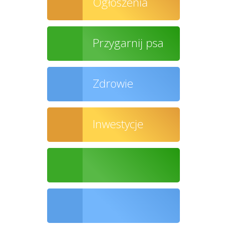
Ogłoszenia
Przygarnij psa
Zdrowie
Inwestycje
Ochrona środowiska