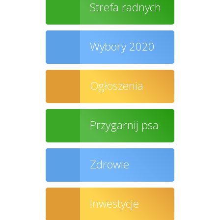
Strefa radnych
Wybory 2020
Ogłoszenia
Przygarnij psa
Zdrowie
Inwestycje