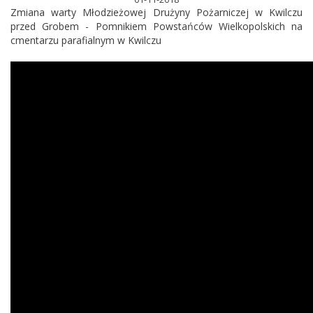
Zmiana warty Młodzieżowej Drużyny Pożarniczej w Kwilczu
przed Grobem - Pomnikiem Powstańców Wielkopolskich na
cmentarzu parafialnym w Kwilczu