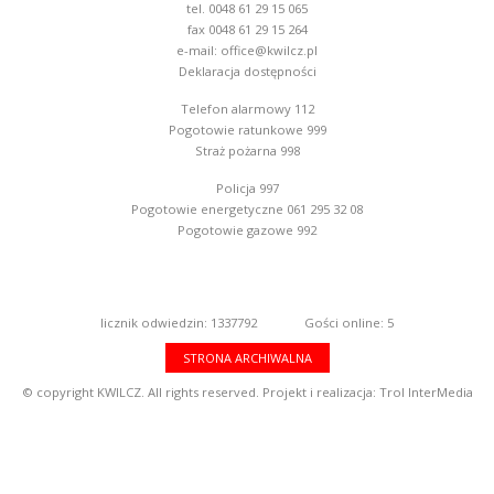
tel. 0048 61 29 15 065
fax 0048 61 29 15 264
e-mail:
office@kwilcz.pl
Deklaracja dostępności
Telefon alarmowy 112
Pogotowie ratunkowe 999
Straż pożarna 998
Policja 997
Pogotowie energetyczne 061 295 32 08
Pogotowie gazowe 992
licznik odwiedzin: 1337792
Gości online: 5
STRONA ARCHIWALNA
© copyright KWILCZ. All rights reserved. Projekt i realizacja:
Trol InterMedia