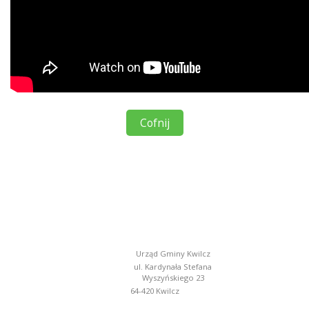
Cofnij
Urząd Gminy Kwilcz
ul. Kardynała Stefana
Wyszyńskiego 23
64-420 Kwilcz